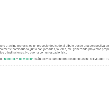
pio drawing projects, es un proyecto dedicado al dibujo desde una perspectiva am
ipalmente comisariado, junto con jornadas, talleres, etc. generando proyectos prop
os o instituciones.
No cuenta con un espacio físico.
eb,
facebook
y
newsletter
están activos para informaros de todas las actividades q
......................................................................................................................................................