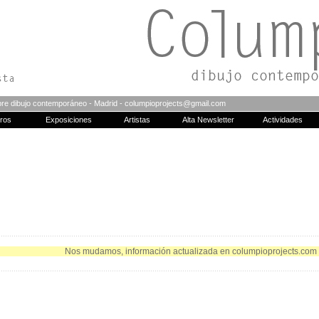
bre dibujo contemporáneo - Madrid - columpioprojects@gmail.com
bros
Exposiciones
Artistas
Alta Newsletter
Actividades
......................................................................................................................................................
 mudamos, información actualizada en
columpioprojects.com
......................................................................................................................................................