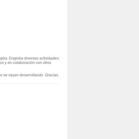
plia. Engloba diversas actividades:
ios y en colaboración con otros
ue se vayan desarrollando
.
Gracias.
....................................................................................