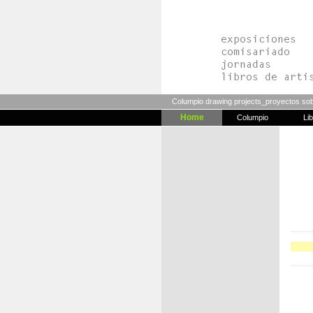
Columpio drawing projects_proyectos so
Home
Columpio
Li
..........
Nos
..........