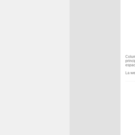
Colum
princ
espaci
La w
..........