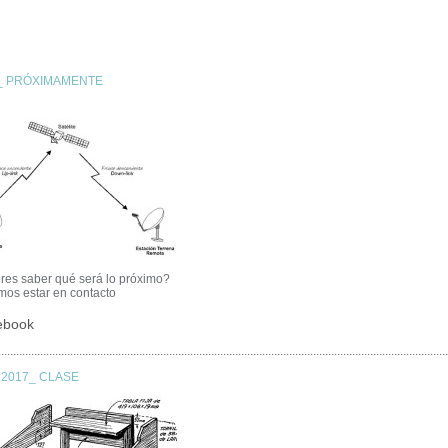
_ PRÓXIMAMENTE
res saber qué será lo próximo?
os estar en contacto
ebook
......................................................................................................................................................
 2017_ CLASE