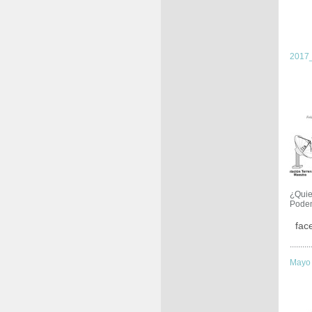
2017
¿Quie
Podem
fac
..........
Mayo