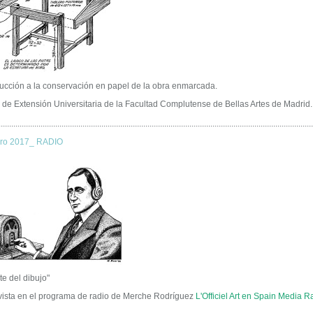
ducción a la conservación en papel de la obra enmarcada.
 de Extensión Universitaria de la Facultad Complutense de Bellas Artes de Madrid.
......................................................................................................................................................
ero 2017_ RADIO
rte del dibujo"
vista en el programa de radio de Merche Rodríguez
L'Officiel Art en Spain Media R