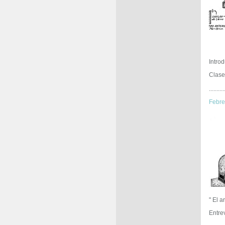
Intro
Clase
..........
Febr
" El a
Entre