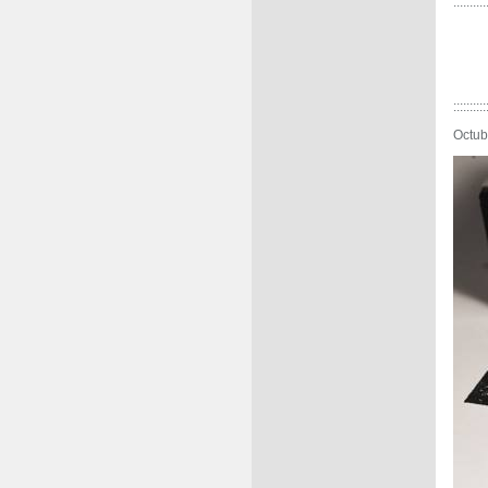
..........
::::::::::
Octub